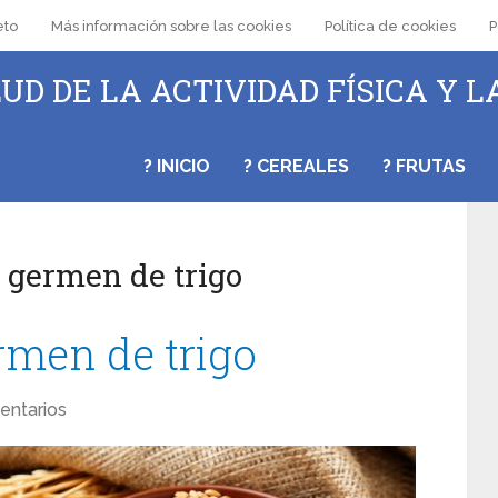
eto
Más información sobre las cookies
Política de cookies
P
UD DE LA ACTIVIDAD FÍSICA Y L
? INICIO
? CEREALES
? FRUTAS
l germen de trigo
rmen de trigo
entarios