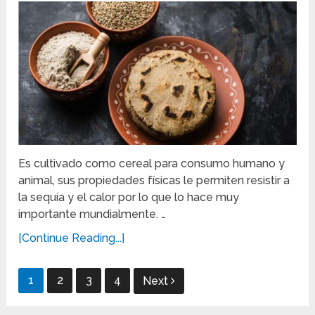
Es cultivado como cereal para consumo humano y
animal, sus propiedades físicas le permiten resistir a
la sequía y el calor por lo que lo hace muy
importante mundialmente. …
[Continue Reading...]
Navegación
1
2
3
4
Next
de