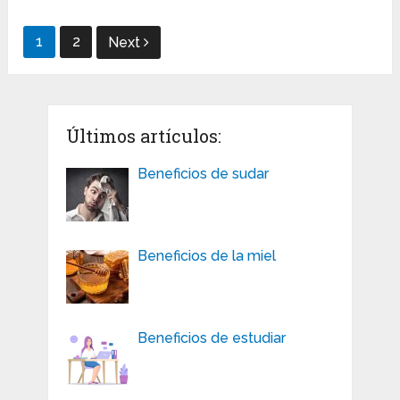
Navegación
1
2
Next
de
entradas
Últimos artículos:
Beneficios de sudar
Beneficios de la miel
Beneficios de estudiar