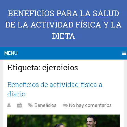
BENEFICIOS PARA LA SALUD
DE LA ACTIVIDAD FÍSICA Y LA
DIETA
MENU
Etiqueta:
ejercicios
Beneficios de actividad física a
diario
Beneficios
No hay comentarios