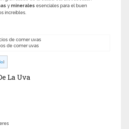
nas
y
minerales
esenciales para el buen
s increíbles.
ios de comer uvas
do
]
 De La Uva
ceres