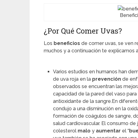
Benefic
¿Por Qué Comer Uvas?
Los
beneficios
de comer uvas, se ven re
muchos y a continuación te explicamos a
Varios estudios en humanos han dem
de uva roja en la
prevención
de en
observados se encuentran las mejoras
capacidad de la pared del vaso para 
antioxidante de la sangre.
En diferen
condujo a una disminución en la oxida
formación de coágulos de sangre, do
salud cardiovascular. El consumo de
colesterol
malo
y
aumentar
el “
bu