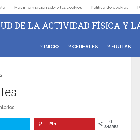
eto
Más información sobre las cookies
Política de cookies
P
UD DE LA ACTIVIDAD FÍSICA Y L
? INICIO
? CEREALES
? FRUTAS
s
ates
tarios
0
Pin
SHARES