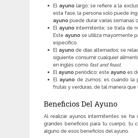
El
ayuno
largo; se refiere a la excl
esta fase, la persona solo puede inge
ayuno
puede durar varias semanas o
El
ayuno
intermitente; se trata de 
Este
ayuno
se utiliza mayormente p
específico.
El
ayuno
de días alternados; se rela
siguiente consumir cualquier alimen
en inglés como
fast and feast
.
El
ayuno
periódico; este
ayuno
es de
El
ayuno
de zumos; es cuando la 
frutas y verduras, de tal manera que
Beneficios Del Ayuno
Al realizar ayunos intermitentes se h
grandes beneficios para tu cuerpo, tu co
alguno de esos beneficios del ayuno.