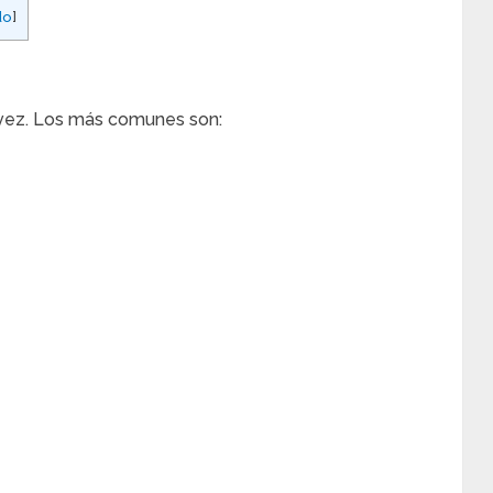
do
]
vez. Los más comunes son: