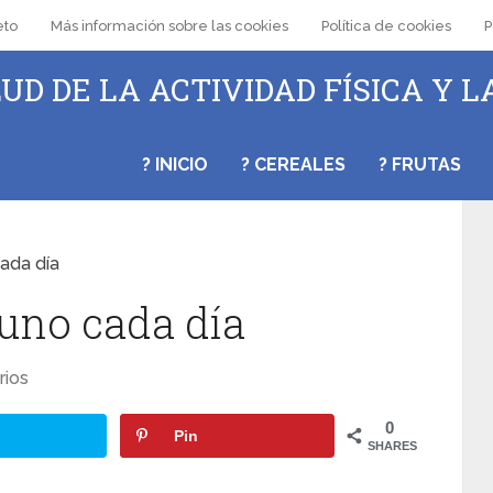
eto
Más información sobre las cookies
Política de cookies
P
UD DE LA ACTIVIDAD FÍSICA Y L
? INICIO
? CEREALES
? FRUTAS
ada día
yuno cada día
rios
0
Pin
SHARES