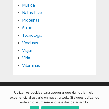
Música
Naturaleza
Proteínas
Salud
Tecnología
Verduras
Viajar
Vida
Vitaminas
Utilizamos cookies para asegurar que damos la mejor
experiencia al usuario en nuestra web. Si sigues utilizando
Beneficios para la salud de la actividad física y la dieta
este sitio asumiremos que estás de acuerdo.
Copyright © 2026.