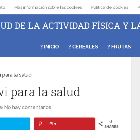
eto
Más información sobre las cookies
Política de cookies
P
UD DE LA ACTIVIDAD FÍSICA Y L
? INICIO
? CEREALES
? FRUTAS
i para la salud
wi para la salud
No hay comentarios
0
Pin
SHARES