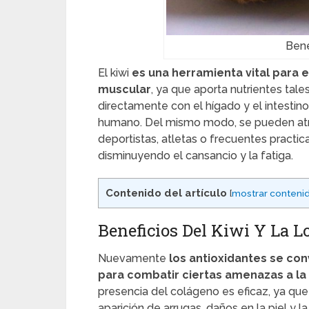
Bene
El kiwi
es una herramienta vital para 
muscular
, ya que aporta nutrientes tale
directamente con el hígado y el intesti
humano. Del mismo modo, se pueden atri
deportistas, atletas o frecuentes practic
disminuyendo el cansancio y la fatiga.
Contenido del artículo
[
mostrar conteni
Beneficios Del Kiwi Y La 
Nuevamente
los antioxidantes se con
para combatir ciertas amenazas a l
presencia del colágeno es eficaz, ya qu
aparición de arrugas, daños en la piel y l