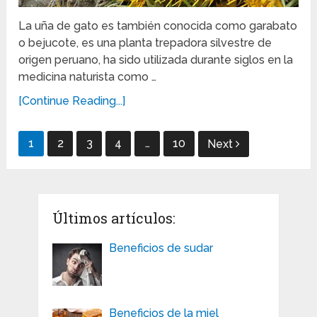
La uña de gato es también conocida como garabato
o bejucote, es una planta trepadora silvestre de
origen peruano, ha sido utilizada durante siglos en la
medicina naturista como …
[Continue Reading...]
Navegación
1
2
3
4
…
10
Next
de
entradas
Últimos artículos:
Beneficios de sudar
Beneficios de la miel